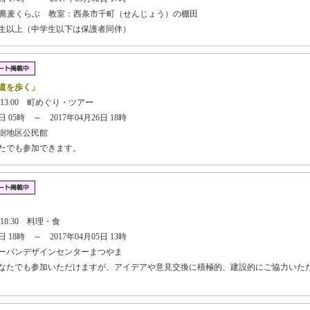
茂蕎麦くらぶ 教室：西条市千町（せんじょう）の棚田
学生以上（中学生以下は保護者同伴）
道を歩く」
 13:00 町めぐり・ツアー
 05時 ～ 2017年04月26日 18時
樹地区公民館
なたでも参加できます。
】
 18:30 料理・食
 18時 ～ 2017年04月05日 13時
ーバンデザインセンターまつやま
どなたでも参加いただけますが、アイデアや意見交換に積極的、建設的にご協力いた