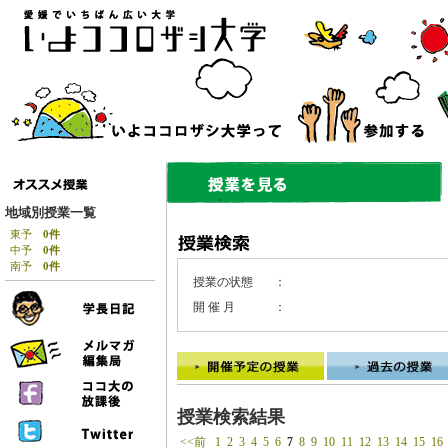
地域別授業一覧
東予
0件
中予
0件
南予
0件
授業の状態
：
開 催 月
：
授業検索結果
<<前
1
2
3
4
5
6
7
8
9
10
11
12
13
14
15
16