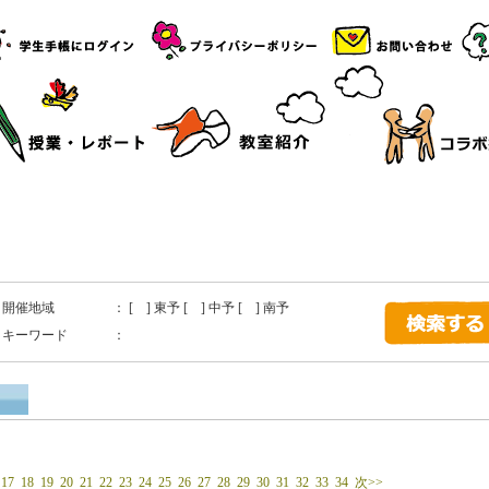
開催地域
： [ ] 東予 [ ] 中予 [ ] 南予
キーワード
：
17
18
19
20
21
22
23
24
25
26
27
28
29
30
31
32
33
34
次>>