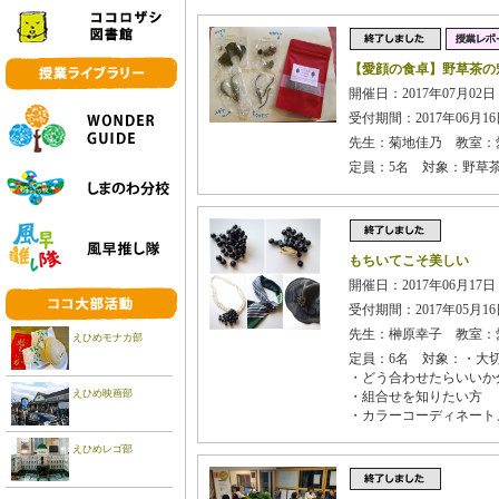
【愛顔の食卓】野草茶の
開催日：2017年07月02日 
受付期間：2017年06月16日
先生：菊地佳乃 教室：
定員：5名 対象：野草
もちいてこそ美しい
開催日：2017年06月17
受付期間：2017年05月16日
先生：榊原幸子 教室：
えひめモナカ部
定員：6名 対象：・大
・どう合わせたらいいか
えひめ映画部
・組合せを知りたい方
・カラーコーディネート
えひめレゴ部