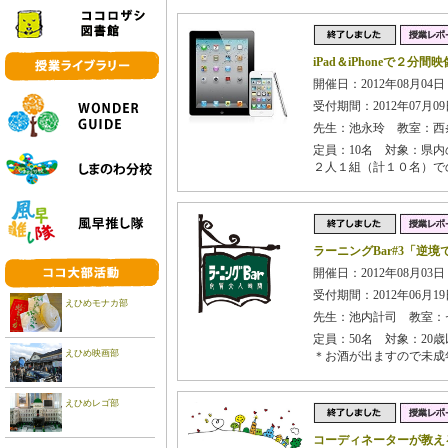
iPad＆iPhoneで２
開催日：2012年08月04
受付期間：2012年07月09日
先生：池永玲 教室：西
定員：10名 対象：県
２人１組（計１０名）で
ラーニングBar#3「逆
開催日：2012年08月03日
受付期間：2012年06月19日
えひめモナカ部
先生：池内計司 教室：
定員：50名 対象：20
えひめ映画部
＊お酒が出ますので未成
えひめレゴ部
コーディネーターが教え