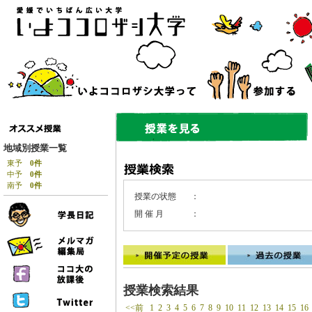
地域別授業一覧
東予
0件
中予
0件
南予
0件
授業の状態
：
開 催 月
：
授業検索結果
<<前
1
2
3
4
5
6
7
8
9
10
11
12
13
14
15
16