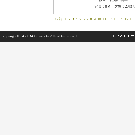
定員：8名 対象：20歳
<<前
1
2
3
4
5
6
7
8
9
10
11
12
13
14
15
16
copyright© 1455634 University. All rights reserved.