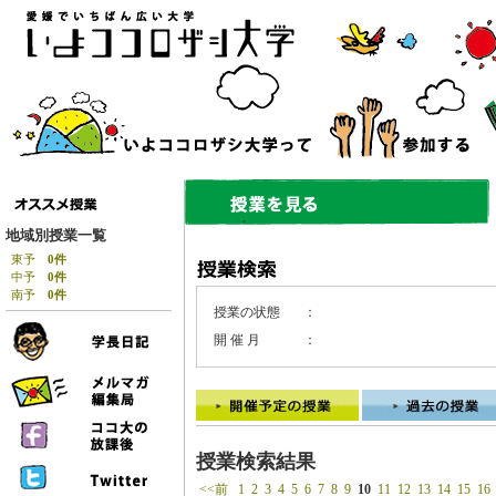
地域別授業一覧
東予
0件
中予
0件
南予
0件
授業の状態
：
開 催 月
：
授業検索結果
<<前
1
2
3
4
5
6
7
8
9
10
11
12
13
14
15
16