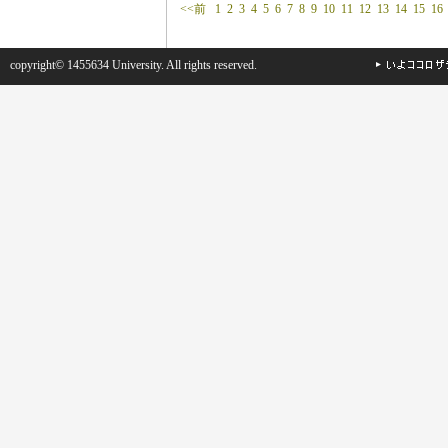
<<前
1
2
3
4
5
6
7
8
9
10
11
12
13
14
15
16
copyright© 1455634 University. All rights reserved.