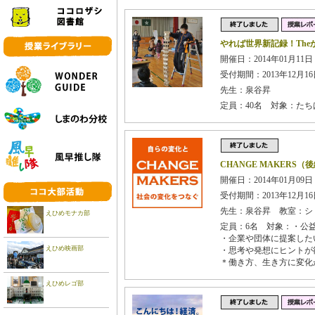
やれば世界新記録！The
開催日：2014年01月11日
受付期間：2013年12月16日
先生：泉谷昇
定員：40名 対象：た
CHANGE MAKERS（
開催日：2014年01月09日
受付期間：2013年12月16日
先生：泉谷昇 教室：シ
えひめモナカ部
定員：6名 対象：・公
・企業や団体に提案した
えひめ映画部
・思考や発想にヒントが
＊働き方、生き方に変化
えひめレゴ部