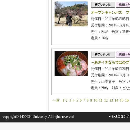
オープンキャンパス ブ
開催日：2011年03月05
受付期間：2011年02月16日
先生：Rea* 教室：道
定員：16名
～あさイチならではのプ
開催日：2011年02月26日
受付期間：2011年02月01日
先生：山本文子 教室：
定員：20名 対象：どな
<<前
1
2
3
4
5
6
7
8
9
10
11
12
13
14
15
16
copyright© 1455634 University. All rights reserved.