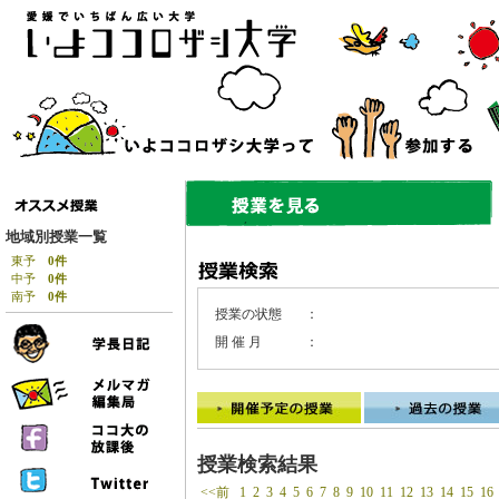
地域別授業一覧
東予
0件
中予
0件
南予
0件
授業の状態
：
開 催 月
：
授業検索結果
<<前
1
2
3
4
5
6
7
8
9
10
11
12
13
14
15
16