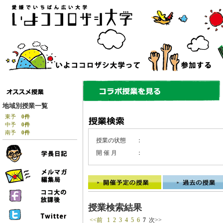
地域別授業一覧
東予
0件
中予
0件
南予
0件
授業の状態
：
開 催 月
：
授業検索結果
<<前
1
2
3
4
5
6
7
次>>