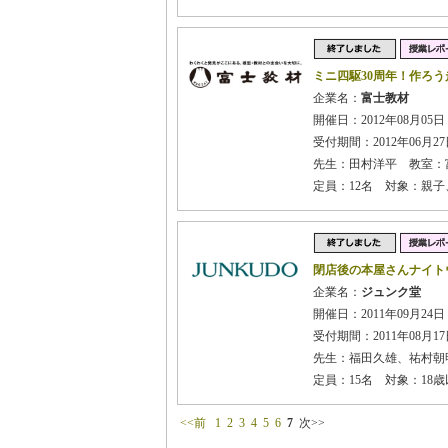
ミニ四駆30周年！作ろ
企業名：
富士教材
開催日：2012年08月05
受付期間：2012年06月27日
先生：田村洋平 教室：
定員：12名 対象：親子
閉店後の本屋さんナイト
企業名：
ジュンク堂
開催日：2011年09月24日
受付期間：2011年08月17日
先生：福田久雄、祐村朝
定員：15名 対象：18
<<前
1
2
3
4
5
6
7
次>>