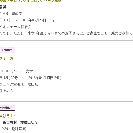
業「チロリン♪ ポロロン♪ ハーブ教室」
居浜
10:00 農産業
 12時 ～ 2013年05月23日 12時
イオンモール新居浜
なたでも。ただし、小学3年生くらいまでのお子さんは、ご家族などと一緒にご参加
ウォーカー
 21:30 アート・文学
 18時05分 ～ 2013年04月15日 24時
ジュンク堂書店 松山店
歳以上の方
抜けろ！～
 富士教材 愛媛CATV
 10:30 趣味娯楽