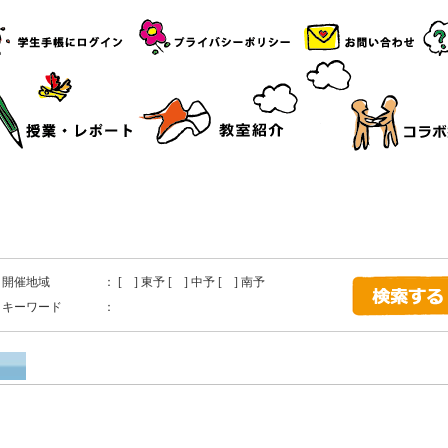
開催地域
： [ ] 東予 [ ] 中予 [ ] 南予
キーワード
：