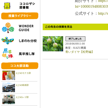
紹介サイト：
https:
lst=100001948083
公式サイト：
http:
2018/06/0911:00
教室：KAZU農園
青いダイヤ【松野編】
えひめモナカ部
えひめ映画部
えひめレゴ部