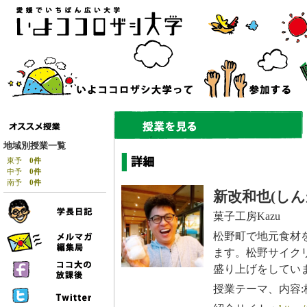
地域別授業一覧
東予
0件
中予
0件
南予
0件
新改和也(しん
菓子工房Kazu
松野町で地元食材
ます。松野サイク
盛り上げをしていま
授業テーマ、内容: