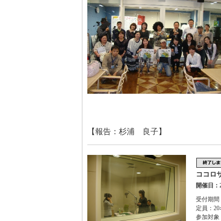
【報告：杉浦 良子】
ココロ
開催日：2
受付期間：2
定員：20
参加対象