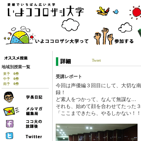
Tweet
地域別授業一覧
東予
0件
受講レポート
中予
0件
南予
0件
今回は声優編３回目にして、大切な
録！
ど素人をつかって、なんて無謀な…
それも、始めて顔を合わせてたった
「ここまできたら、やるしかない！