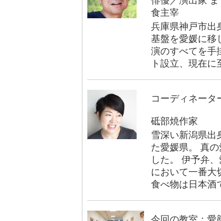
俳優／演出家 ま
食主宰
兵庫県神戸市出
基盤を愛媛に移し
演のすべてを手
ト設立、現在に
コーディネータ
砥部焼作家
雪深い新潟県出
た愛媛県。 真
した。 伊予弁
において一番大
食べ物は日本酒
今回の教室：愛