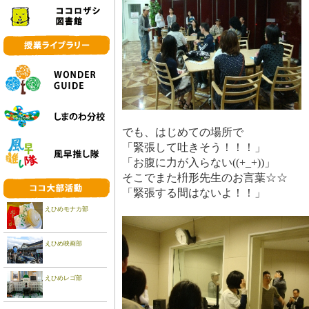
でも、はじめての場所で
「緊張して吐きそう！！！」
「お腹に力が入らない((+_+))」
そこでまた枡形先生のお言葉☆☆
「緊張する間はないよ！！」
えひめモナカ部
えひめ映画部
えひめレゴ部