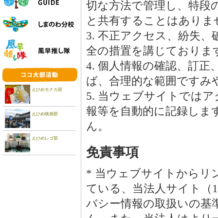
切な方法で管理し、特段
と共有することはありま
3. 不正アクセス、紛失
全の措置を講じておりま
4. 個人情報の確認、訂
ば、合理的な範囲ですみ
えひめモナカ部
5. 当ウェブサイトでは
報等を自動的に記録しま
えひめ映画部
ん。
えひめレゴ部
免責事項
* 当ウェブサイトから
ている、当法人サイト（14
バシー情報の取扱いの基