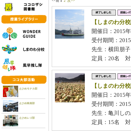
<<前
1
2
次>>
【しまのわ分校
開催日：2015年
受付期間：2015
先生：横田朋子
定員：20名 
【しまのわ分校
えひめモナカ部
開催日：2015年
受付期間：2015
えひめ映画部
先生：亀川しの
えひめレゴ部
定員：15名 