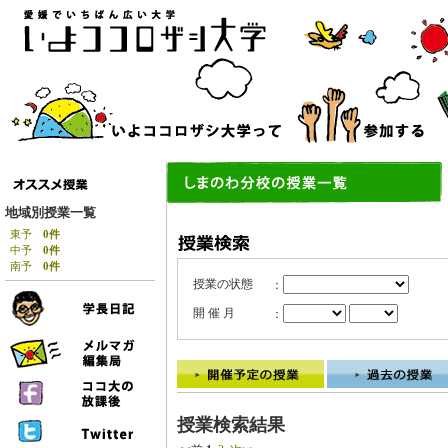
地域別授業一覧
東予
0件
中予
0件
南予
0件
授業の状態
：
開 催 月
：
授業検索結果