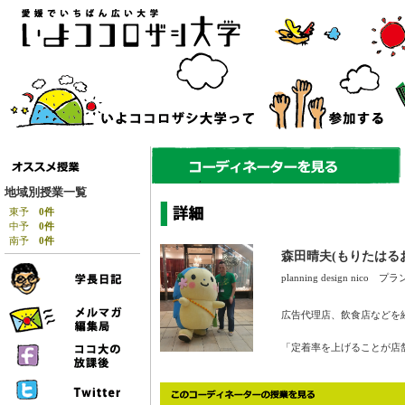
地域別授業一覧
東予
0件
中予
0件
南予
0件
森田晴夫(もりたはる
planning design nico 
広告代理店、飲食店などを
「定着率を上げることが店