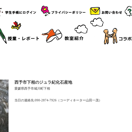
西予市下相のジュラ紀化石産地
愛媛県西予市城川町下相
当日の連絡先:090-2874-7926（コーディネーター山田一茂）