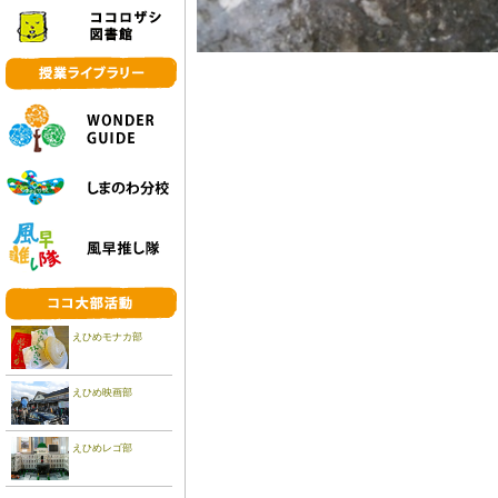
えひめモナカ部
えひめ映画部
えひめレゴ部