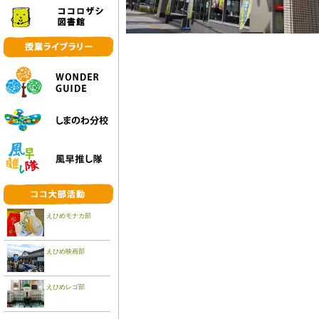
えひめモナカ部
えひめ映画部
えひめレゴ部