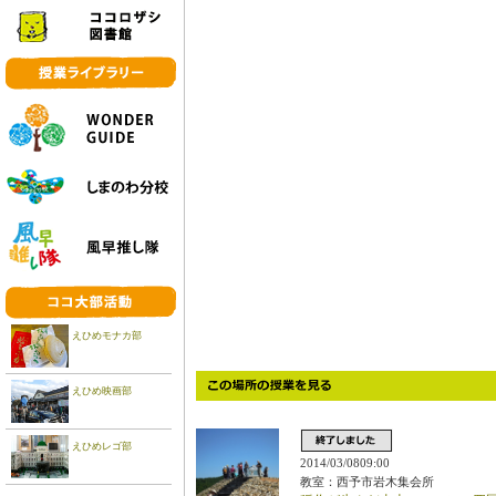
えひめモナカ部
えひめ映画部
えひめレゴ部
2014/03/0809:00
教室：西予市岩木集会所