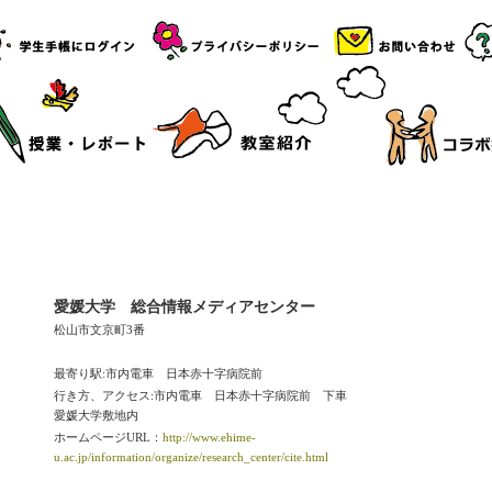
愛媛大学 総合情報メディアセンター
松山市文京町3番
最寄り駅:市内電車 日本赤十字病院前
行き方、アクセス:市内電車 日本赤十字病院前 下車
愛媛大学敷地内
ホームページURL：
http://www.ehime-
u.ac.jp/information/organize/research_center/cite.html