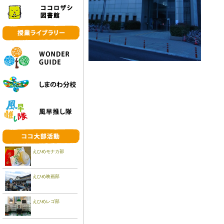
えひめモナカ部
えひめ映画部
えひめレゴ部