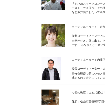
「えひめスイーツコンテ
テスト」では佳作。その他
など多方面にわたって活
コーディネーター：二宮
授業コーディネーター N
自然が好き。外に出ること
です。 みなさんと一緒に
コーディネーター：内藤
授業コーディネーター（WO
好奇心旺盛で新しいモノ好
残るものを大切にしていま
今回の教室：コムズ(松山
住所：松山市三番町6丁目4