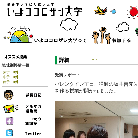
Tweet
地域別授業一覧
東予
0件
受講レポート
中予
0件
南予
0件
バレンタイン前日、講師の坂井善充
を作る授業が開かれました。