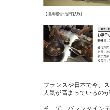
【授業報告:池田彩乃】
お菓子
開催日：2
受付期間：2
定員：24
参加対象
授業料：
フランスや日本で今、
人気が高まっているのが
そこで、バレンタイン