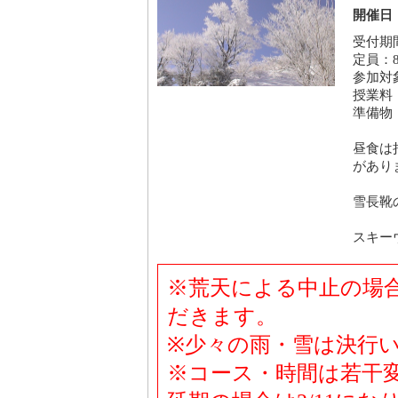
開催日：
受付期間
定員：
参加対
授業料：
準備物
昼食は
があり
雪長靴
スキー
※荒天による中止の場合
だきます。
※少々の雨・雪は決行
※コース・時間は若干