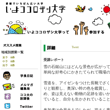
Tweet
地域別授業一覧
東予
0件
受講レポート
中予
0件
南予
0件
雪の石鎚山にはどんな景色が広がっ
単純な好奇心にかきたてられて職場
雪道を、アイゼンをつけた長靴でざ
りと観察し、奥深い幹の色を鑑賞し
め、姿は見えない動物の足跡を追い
ていると、自分も生かされているこ
参加者は全員大人でしたが、皆さん