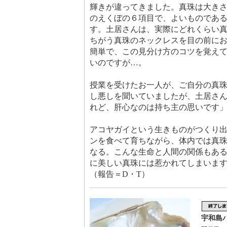
輝きが違ってきました。真珠は大き
のえくぼの６項目で、よいものであ
す。土居さんは、実際にどれくらい
ちがう真珠のネックレスを目の前に
簡単で、この見分け方のコツを覚え
いのですが…。
授業を受けたお一人が、ご自分の真
し悪しを聞いていましたが、土居さ
れど、肝心なのは持ち主の思いです
アコヤガイという生きものがつくり
ンを食べて育ちながら、体内では真
なる。こんな生命と人間の関係もあ
に美しい真珠には惹かれてしまいま
（報告＝D・T）
宇和島