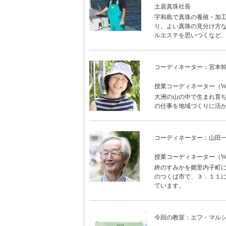
土居真珠社長
宇和島で真珠の養殖・加
り、よい真珠の見分け方
ルエステを思いつくなど
コーディネーター：宮本
授業コーディネーター（WON
大洲の山の中で生まれ育ち
の仕事を地域づくりに活
コーディネーター：山田
授業コーディネーター（WO
終のすみかを郷里内子町に
のつくば市で、３．１１に
ています。
今回の教室：エフ・マル