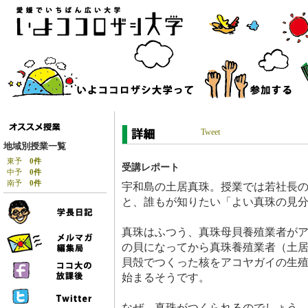
Tweet
地域別授業一覧
東予
0件
受講レポート
中予
0件
南予
0件
宇和島の土居真珠。授業では若社長
と、誰もが知りたい「よい真珠の見
真珠はふつう、真珠母貝養殖業者が
の貝になってから真珠養殖業者（土
貝殻でつくった核をアコヤガイの生
始まるそうです。
なぜ、真珠がつくられるのでしょう