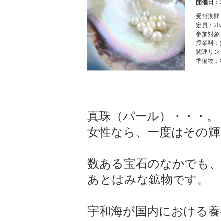
開催日：2
受付期間：
定員：20
参加対象
授業料：
関連リン
準備物：
真珠（パール）・・・。
女性なら、一度はその
数ある宝石のなかでも、
あとはみな鉱物です。
宇和海が国内における養