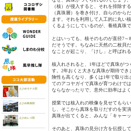
（核）が侵入すると、それを排除す
（真珠層）を巻き付け、自らのから
ます。それを利用して人工的に丸い
くるようにしているのが、養殖真珠
とはいっても、核そのものが直径7～8ミ
だそうです。ちなみに天然の二枚貝
なことが起こり、「けし」と呼ばれ
核入れされると、1年ほどで真珠がつ
す。2年おくと大きな真珠が期待でき
険性も高くなり、多くは1年で取り出
てのアコヤガイで真珠が育つわけで
えひめモナカ部
ならなかったりで、意外に効率はよ
授業では核入れの映像を見せてもら
えひめ映画部
し、そこから真珠を取りだすのを実
真珠が出てくると、みんな「キャー
えひめレゴ部
そのあと、真珠の見分け方を伝授し