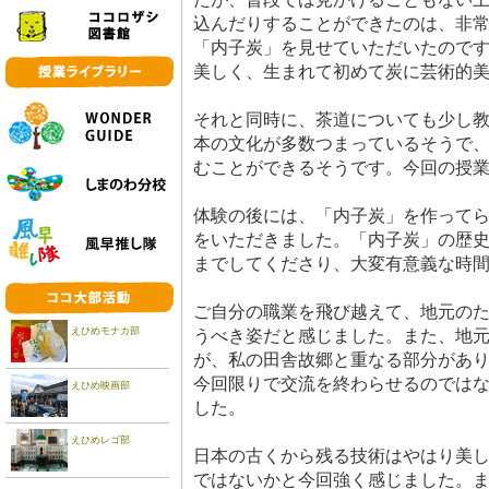
込んだりすることができたのは、非
「内子炭」を見せていただいたので
美しく、生まれて初めて炭に芸術的
それと同時に、茶道についても少し
本の文化が多数つまっているそうで
むことができるそうです。今回の授
体験の後には、「内子炭」を作って
をいただきました。「内子炭」の歴
までしてくださり、大変有意義な時
ご自分の職業を飛び越えて、地元の
えひめモナカ部
うべき姿だと感じました。また、地
が、私の田舎故郷と重なる部分があ
今回限りで交流を終わらせるのでは
えひめ映画部
した。
えひめレゴ部
日本の古くから残る技術はやはり美
ではないかと今回強く感じました。