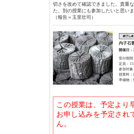
切さを改めて確認できました。貴重
た、別の授業にも参加したいと思い
（報告＝玉里壮司）
内子石
開催日：2
受付期間：
定員：15
参加対象
授業料：
準備物：
この授業は、予定より
お申し込みを予定され
ん。