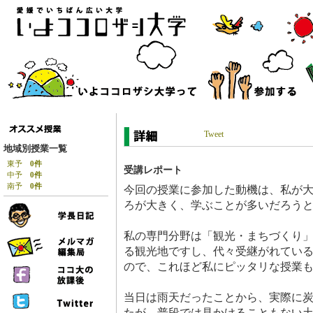
Tweet
地域別授業一覧
東予
0件
受講レポート
中予
0件
南予
0件
今回の授業に参加した動機は、私が
ろが大きく、学ぶことが多いだろう
私の専門分野は「観光・まちづくり
る観光地ですし、代々受継がれてい
ので、これほど私にピッタリな授業
当日は雨天だったことから、実際に
たが、普段では見かけることもない