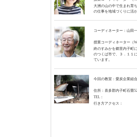
大洲の山の中で生まれ育ち
の仕事を地域づくりに活
コーディネーター：山田
授業コーディネーター（WO
終のすみかを郷里内子町に
のつくば市で、３．１１に
ています。
今回の教室：愛炭企業組
住所：喜多郡内子町石畳52
TEL：
行き方アクセス：