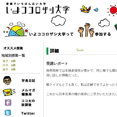
Tweet
地域別授業一覧
東予
0件
受講レポート
中予
0件
南予
0件
熱帯雨林では生物多様性が豊かで、同じ種でも隣
深い話しが満載だった。
蝶クイズもとても良く、私は正解できてよかった
これから日本古来の種の保存にご尽力いただきた