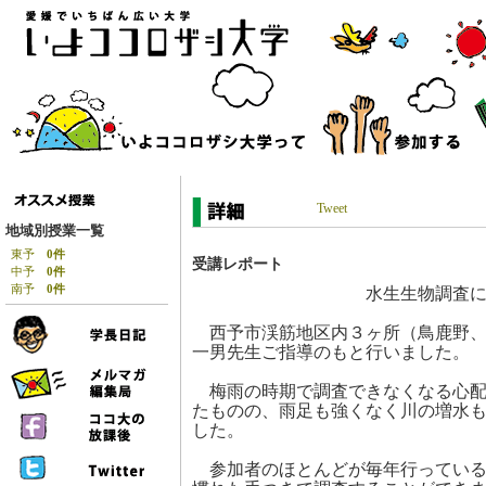
Tweet
地域別授業一覧
東予
0件
受講レポート
中予
0件
水生生物調査に参
南予
0件
西予市渓筋地区内３ヶ所（鳥鹿野、
一男先生ご指導のもと行いました。
梅雨の時期で調査できなくなる心配
たものの、雨足も強くなく川の増水
した。
参加者のほとんどが毎年行っている