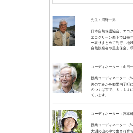
先生：河野一男
日本自然保護協会、エコ
エコグリーン西予では毎
ー取りまとめて刊行、地
自然観察会や里山保全、
コーディネーター：山田
授業コーディネーター（WO
終のすみかを郷里内子町に
のつくば市で、３．１１に
ています。
コーディネーター：宮本
授業コーディネーター（WON
大洲の山の中で生まれ育ち