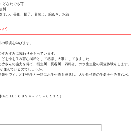
：どなたでも可
無料
タオル、長靴、帽子、着替え、腕ぬき、水筒
しょう
川の環境を学びます。
すみずみに関わりをもっています。
どを命を生み育む場所として感謝し大事にしてきました。
皆さんの協力を得て、稲生川、長谷川、四郎谷川の水生生物の調査体験をします
物が住んでいるのでしょうか。
先生です。河野先生と一緒に水生生物を発見し、人や動植物の生命を生み育む水
62(TEL：０８９４－７５－０１１１）