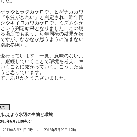
ました。
ゲラやヒラタカゲロウ、ヒゲナガカワ
は『水質がきれい』と判定され、昨年同
ムシやキイロカワカゲロウ、ミズムシが
』という判定結果となりました。この場
くる場所でもあり、毎年同様の結果が続
きですが、なかなか思うように進まない
は別紙参照）。
査行っています。一見、意味のないよ
が、継続していくことで環境を考え、生
ていくことに繋がっていく。こうした活
こうと思っています。
ます。ありがとうございました。
で伝えよう水辺の生物と環境
013年6月2日9時5分
2013年5月21日 9時 ～ 2013年5月29日 17時
名