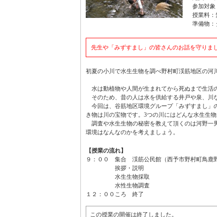
参加対象
授業料：
準備物：
先生や「みずすまし」の皆さんのお話を守りま
初夏の小川で水生生物を調べ野村町渓筋地区の河
水は動植物や人間が生まれてから死ぬまで生活の
そのため、昔の人は水を供給する井戸や泉、川な
今回は、谷筋地区環境グループ「みずすまし」の
き物は川の宝物です。3つの川にはどんな水生生
調査や水生生物の秘密を教えて頂くのは河野一男
環境はなんなのかを考えましょう。
【授業の流れ】
９：００ 集合 渓筋公民館（西予市野村町鳥鹿野8
挨拶・説明
水生生物採取
水性生物調査
１２：００ころ 終了
この授業の開催は終了しました。