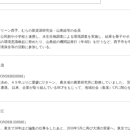
グリーン西予、むらの新資源研究会・山奥組等の会員
年公民館や小学校と連携し、水生生物調査による環境調査を実施し、結果を冊子やポ
域の環境意識喚起に努めたり、山奥組の機関誌発行（年4回）を行うなど、西予市を
環境保全等の活動に参加している。
一茂
NDEREHIME）
決め、４５年ぶりに愛媛にUターン。 農水省の農業研究所に勤務していました。 
遭遇。 以来、企業が取り組んでいるBCPをもじって、地域社会（集落）CPに関心
幹江
DER EHIME）
、東京で30年ほど編集の仕事をしたあと、2010年5月に再び大洲の実家へ。東京で