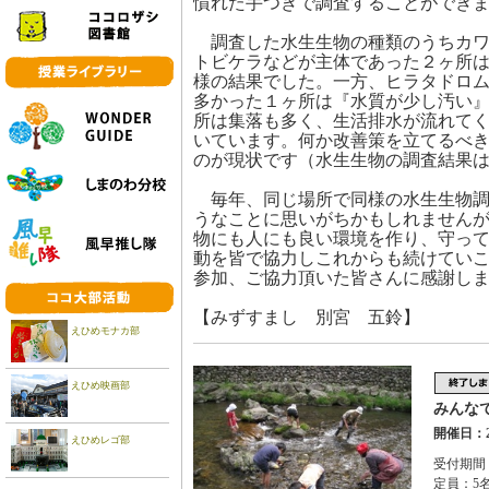
慣れた手つきで調査することができ
調査した水生生物の種類のうちカワ
トビケラなどが主体であった２ヶ所
様の結果でした。一方、ヒラタドロ
多かった１ヶ所は『水質が少し汚い
所は集落も多く、生活排水が流れて
いています。何か改善策を立てるべ
のが現状です（水生生物の調査結果
毎年、同じ場所で同様の水生生物調
うなことに思いがちかもしれません
物にも人にも良い環境を作り、守っ
動を皆で協力しこれからも続けてい
参加、ご協力頂いた皆さんに感謝し
【
みずすまし 別宮 五鈴】
えひめモナカ部
えひめ映画部
みんな
開催日：2
えひめレゴ部
受付期間：
定員：5