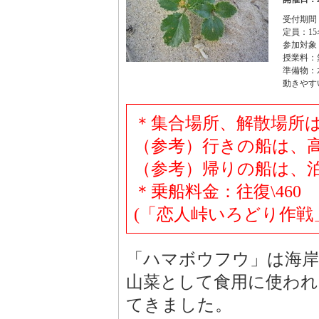
受付期間：2
定員：15
参加対象
授業料：
準備物：
動きやす
＊集合場所、解散場所
（参考）行きの船は、高浜発
（参考）帰りの船は、泊港発
＊乗船料金：往復\460
(「恋人峠いろどり作戦
「ハマボウフウ」は海岸
山菜として食用に使われ
てきました。