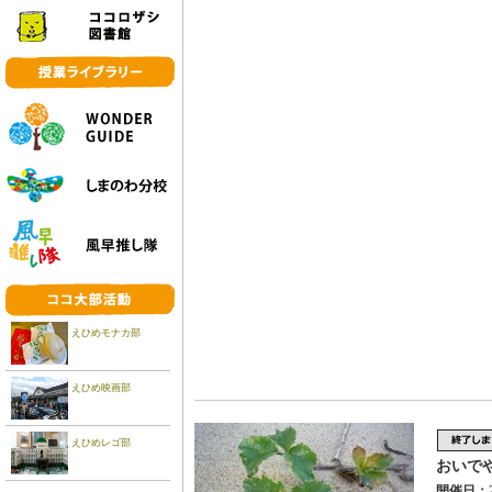
えひめモナカ部
えひめ映画部
えひめレゴ部
おいで
開催日：2