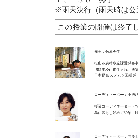
１５：３０ 終了
※雨天決行（雨天時は公
この授業の開催は終了
先生：菊原勇作
松山市農林水産課愛蝶会
1981年松山市生まれ。
日本原色 カメムシ図鑑 第
コーディネーター：小池
授業コーディネーター（WON
島に暮らし始めて30年、
コーディネーター：内藤