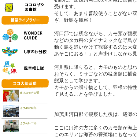
受けます。
そして、あまり普段使うことがない
ざ、野鳥を観察！
河口部では残念ながら、カモ類が観
などのタカ科のダイナミックな野鳥
動く鳥を追いかけて観察するのは大
あそこにおる！」と声掛けしながら
河川敷に降りると、カモのものと思
おそらく、ミサゴなどの猛禽類に捕
態系として学びます。
カモからの贈り物として、羽根の特
えひめモナカ部
て見えることを学びました。
えひめ映画部
加茂川河口部で観察した後は、燧灘
えひめレゴ部
ここには沖の方に多くのカモ類が海
このエリアは海苔の養殖場にもなっ