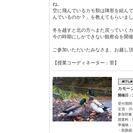
ね。
空に飛んでいるカモ類は陣形を組ん
んでいるのか？」を教えてもらいま
冬を越すと北の方へまた戻っていく
今の時期にしかできない観察会を開
ご参加いただいたみなさま、お越し
【授業コーディネーター：菅】
カモー
開催日：2
受付期間：2
定員：20
参加対象
授業料：
準備物：
・双眼鏡