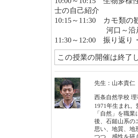
10:00～10:15 生
士の自己紹介
10:15～11:30 カモ類
河口～沿岸部へ
11:30～12:00 振
この授業の開催は終了
先生：山本貴仁
西条自然学校 理
1971年生まれ
「自然」を職業
後、石鎚山系の
思い、地質、地
つつ、感性を研