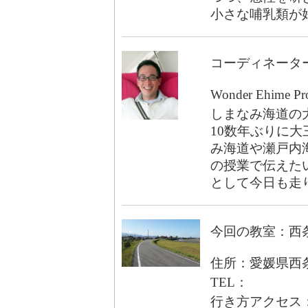
小さな哺乳類が
コーディネータ
Wonder Ehim
しまなみ海道の
10数年ぶりに大
み海道や瀬戸内
の授業で伝えた
として今日も走
今回の教室：西
住所：愛媛県西
TEL：
行き方アクセス