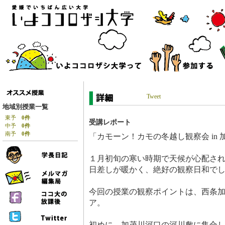
Tweet
地域別授業一覧
東予
0件
受講レポート
中予
0件
南予
0件
「カモーン！カモの冬越し観察会 in
１月初旬の寒い時期で天候が心配さ
日差しが暖かく、絶好の観察日和で
今回の授業の観察ポイントは、西条
ア。
初めに、加茂川河口の河川敷に集合