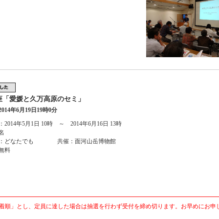
座「愛媛と久万高原のセミ」
014年6月19日19時0分
2014年5月1日 10時 ～ 2014年6月16日 13時
名
象：どなたでも 共催：面河山岳博物館
無料
先着順」とし、定員に達した場合は抽選を行わず受付を締め切ります。お早めにお申