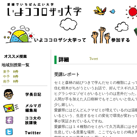
Tweet
地域別授業一覧
東予
0件
受講レポート
中予
0件
南予
0件
セミと森林の結びつきで学んだセミの種類によっ
住む樹木がちがうというお話で、好んでスギの人
ヒグラシやエゾゼミがいるというのは意外だった
人間が手を加えた人口樹林でもそこがいいと住ん
少し嬉しい。
愛媛県にはどんどんクマゼミが増えているのは温
いるという、生息するセミの変化で環境が変わっ
事が実証されているんですね。
愛媛県には１４種類のセミがいて久万高原にはそ
生息している貴重な場所、ここでならセミの鳴き