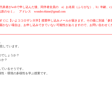
代表者がwebで申し込んだ後、同伴者全員の a）お名前（ふりがな）、b）年齢、c
 アドレス wonder.ehime@gmail.com
、すぐに【いよココロザシ大学】授業申し込みメールが届きます。その後に別途「参
も届かない場合は、お申し込みできていない可能性がありますので、お問い合わせく
は、
生息しています。
のでしょうか？
うか？
しているそうです。
様性・環境の多様性を学ぶ授業です。