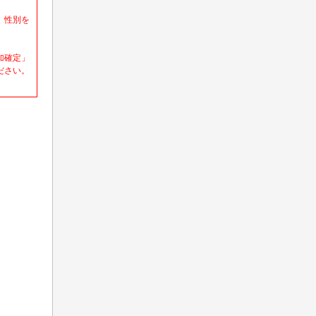
）性別を
加確定」
ださい。