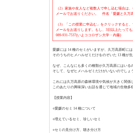
（2）家族や友人など複数人で申し込む場合は、
メールでお送りください。 件名「愛媛と久万高原のセミ」
（3）「この授業に申込む」をクリックすると
メールをお送りします。もし、3日以上たって
089-931-7537(いよココロザシ大学・内藤)
愛媛には 14 種のセミがいますが、久万高原町に
そのうちのヒメハルゼミだけをのぞいた 13 種が
なぜ、こんなにも多くの種類が久万高原にはいる
そして、なぜヒメハルゼミだけがいないのでしょ
これには久万高原の森林環境や気候が大きく関係
このあたりの興味深いお話を通じて地域の生物多
【授業内容】
○愛媛のセミ 14 種について
○増えているセミ、珍しいセミ
○セミの見分け方、聴き分け方