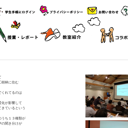
て
工樹林に住む
。
でくれてるのは
暖化が影響して
てきているという
のうち１３種類が
声の聞き分けが