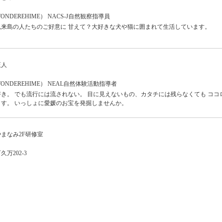
DEREHIME） NACS-J自然観察指導員
以来島の人たちのご好意に 甘えて？大好きな犬や猫に囲まれて生活しています。
正人
NDEREHIME） NEAL自然体験活動指導者
き。 でも流行には流されない。 目に見えないもの、カタチには残らなくても ココ
す。 いっしょに愛媛のお宝を発掘しませんか。
まなみ2F研修室
万202-3