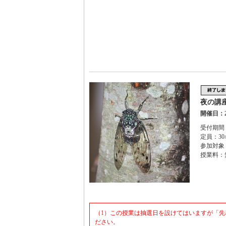
夜の講
開催日：2
受付期間：
定員：30
参加対
授業料：
（1）この授業は抽選日を設けてはいますが「
ださい。