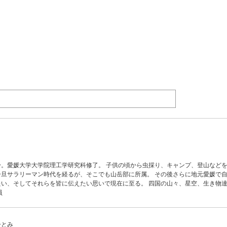
出身。愛媛大学大学院理工学研究科修了。 子供の頃から虫採り、キャンプ、登山など
旦サラリーマン時代を経るが、そこでも山岳部に所属。 その後さらに地元愛媛で
い、そしてそれらを皆に伝えたい思いで現在に至る。 四国の山々、星空、生き物
員
ひとみ