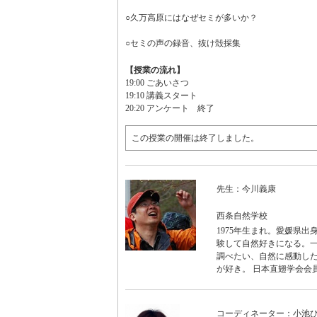
○久万高原にはなぜセミが多いか？
○セミの声の録音、抜け殻採集
【授業の流れ】
19:00 ごあいさつ
19:10 講義スタート
20:20 アンケート 終了
この授業の開催は終了しました。
先生：今川義康
西条自然学校
1975年生まれ。愛媛県
験して自然好きになる。一
調べたい、自然に感動した
が好き。 日本直翅学会会
コーディネーター：小池