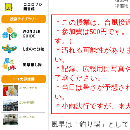
授業料
準備物
＊この授業は、台風接
＊参加費は500円です
す。）
＊汚れる可能性があり
い。
＊記録、広報用に写真
了承ください。
＊当日は暑さが予想さ
えひめモナカ部
い。
えひめ映画部
＊小雨決行ですが、雨
えひめレゴ部
風早は「釣り場」として