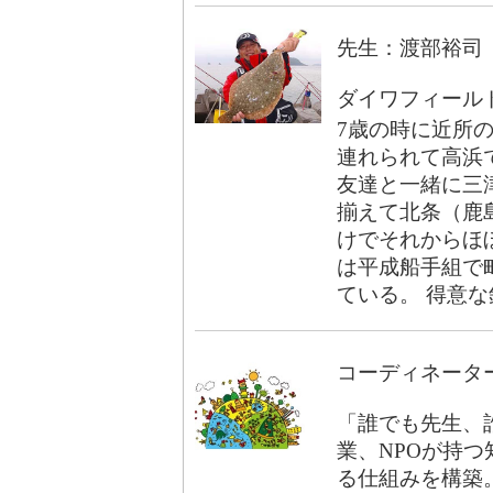
先生：渡部裕司
ダイワフィール
7歳の時に近所
連れられて高浜
友達と一緒に三
揃えて北条（鹿
けでそれからほ
は平成船手組で
ている。 得意
コーディネータ
「誰でも先生、
業、NPOが持
る仕組みを構築。