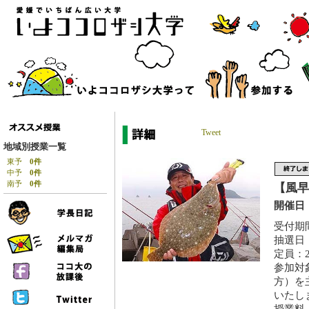
Tweet
地域別授業一覧
東予
0件
中予
0件
南予
0件
【風早
開催日：
受付期間
抽選日：
定員：2
参加対
方）を
いたし