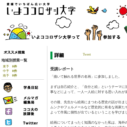
Tweet
地域別授業一覧
東予
0件
受講レポート
中予
0件
南予
0件
「描いて触れる世界の名画」に参加しました。
まずは自己紹介と、「自分と絵」というテーマに
事などによって、一人一人絵に対する思い入れが
その後、先生から絵画にまつわる歴史の話が出ま
ムンクやフェルメールなど歴史的に有名な画家た
よって作風に個性が出ているということを学びま
絵画についてまったく知識のなかった私は、海外