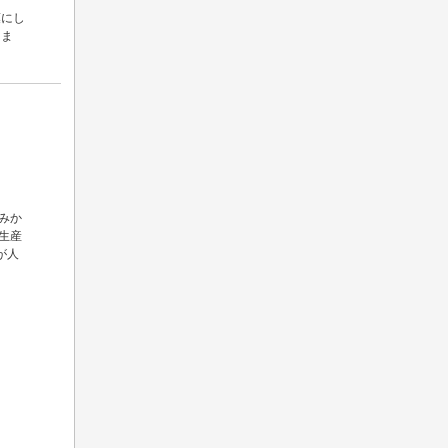
葉にし
しま
みか
生産
が人