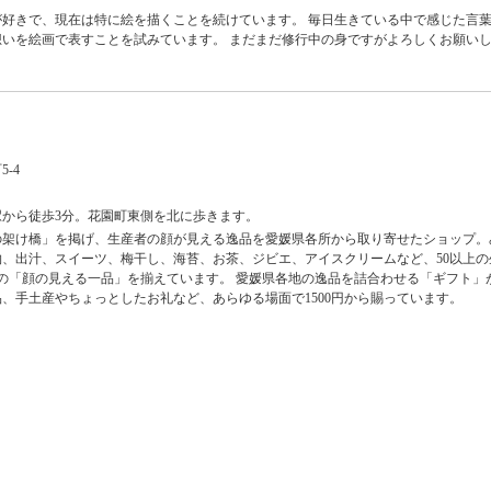
好きで、現在は特に絵を描くことを続けています。 毎日生きている中で感じた言
いを絵画で表すことを試みています。 まだまだ修行中の身ですがよろしくお願い
-4
から徒歩3分。花園町東側を北に歩きます。
の架け橋」を掲げ、生産者の顔が見える逸品を愛媛県各所から取り寄せたショップ。
、出汁、スイーツ、梅干し、海苔、お茶、ジビエ、アイスクリームなど、50以上の
上の「顔の見える一品」を揃えています。 愛媛県各地の逸品を詰合わせる「ギフト」
、手土産やちょっとしたお礼など、あらゆる場面で1500円から賜っています。