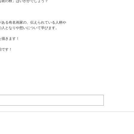
芸術の秋」はいかがでしょう？
がある有名画家の、伝えられている人柄や
の人となりや想いについて学びます。
を描きます！
伯です！