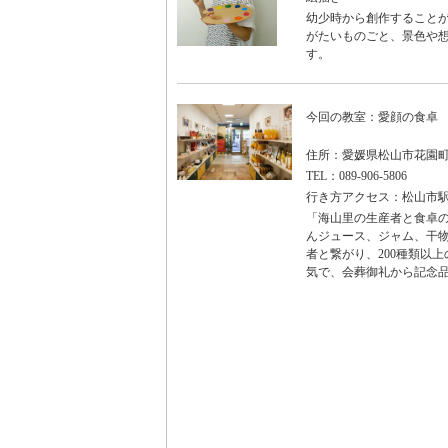
幼少時から創作することが
がたいものごと、景色や想
す。
今回の教室：愛顔の食卓
住所：愛媛県松山市花園町5
TEL：089-906-5806
行き方アクセス：松山市駅
「海山里の生産者と食卓
んジュース、ジャム、干物
者と繋がり、200種類以
気で、会葬御礼から記念品