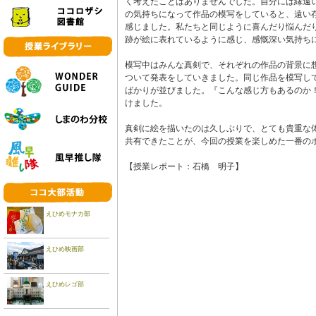
く考えたことはありませんでした。自分には縁遠
の気持ちになって作品の模写をしていると、遠い
感じました。私たちと同じように喜んだり悩んだ
跡が絵に表れているように感じ、感慨深い気持ち
模写中はみんな真剣で、それぞれの作品の背景に
ついて発表をしていきました。同じ作品を模写し
ばかりが並びました。『こんな感じ方もあるのか
けました。
真剣に絵を描いたのは久しぶりで、とても貴重な
共有できたことが、今回の授業を楽しめた一番の
【授業レポート：石橋 明子】
えひめモナカ部
えひめ映画部
えひめレゴ部