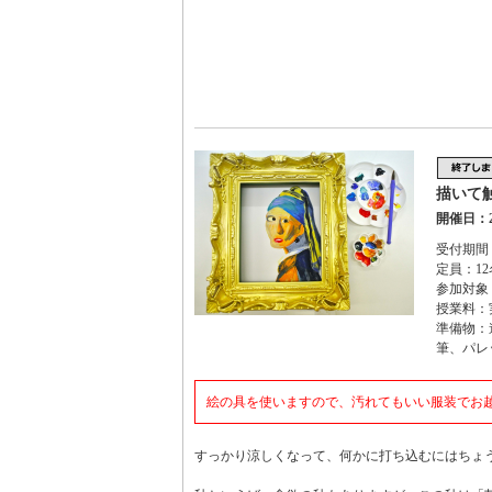
描いて
開催日：2
受付期間：
定員：12
参加対象
授業料：
準備物：
筆、パレ
絵の具を使いますので、汚れてもいい服装でお
すっかり涼しくなって、何かに打ち込むにはちょ