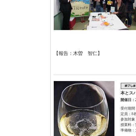
【報告：木曽 智仁】
本とス
開催日：2
受付期間：2
定員：8
参加対象
授業料：
準備物：