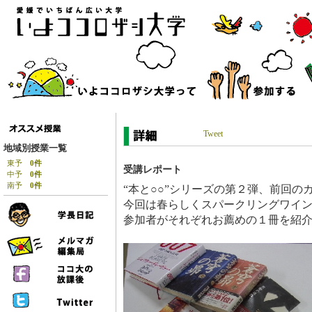
Tweet
地域別授業一覧
東予
0件
受講レポート
中予
0件
南予
0件
“本と○○”シリーズの第２弾、前回の
今回は春らしくスパークリングワイ
参加者がそれぞれお薦めの１冊を紹