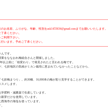
前、ふりがな、年齢、性別をask1455634@gmail.comまでお願いいたします。
ご了承ください。
をご利用下さい。
に行います。予めご了承ください。
さんです。
授業をななおれ梅組合さんと開催しました。
0年以上前に「枝変わり」で発見されたと言われる梅です。
が、七折地区の気候がミカン栽培に恵まれていなかったことなどから、
「七折梅まつり」。約30種、16,000本の梅が彩り見学することができます。
ススメします。
化学肥料・減農薬で生産しています。
の新芽だけを使用しています。
む西海市の海塩を使っています。
す。