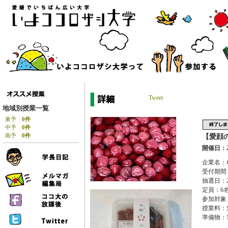
Tweet
地域別授業一覧
東予
0件
中予
0件
南予
0件
【愛顔
開催日：2
企業名：
受付期間：
抽選日：2
定員：6
参加対象
授業料：
準備物：