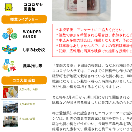
＊本授業後、アンケートにご協力ください。
＊複数で参加を希望される場合は、参加される方のお名
＊申込み多数の場合は、抽選となります。予め
＊駐車場はありませんので、近くの有料駐車場
＊記録、広報用に写真や映像での撮影を授業中
「愛顔の食卓」９回目の授業は、ななおれ梅組合
ココロザシ大学では、これまで２回梅干し作りの
砥部町七折地区で栽培されている七折小梅は、10
戦後になりミカン栽培へ移った時期もありました
再び七折小梅を栽培するようになりました。
えひめモナカ部
また毎年2月20日から3月10日にかけて開催される
蝋梅などが咲き誇る梅まつりに参加されるのもお
えひめ映画部
梅は愛媛県知事に認定されたエコファーマーが減
シソは、町内の野菜専業農家に栽培を委託し、そ
えひめレゴ部
塩は七折小梅と相性のいい、長崎県五島列島を望
厳選された素材で、厳選される梅干を作っていま