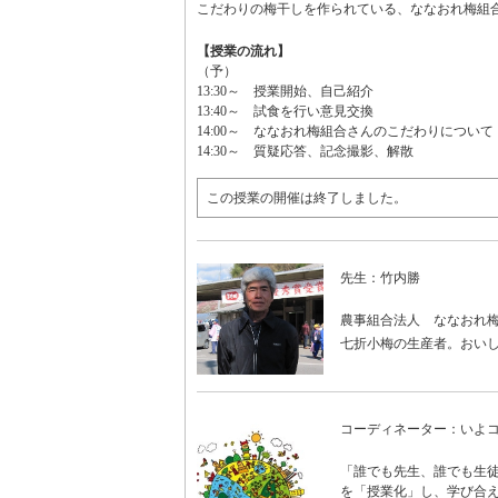
こだわりの梅干しを作られている、ななおれ梅組
【授業の流れ】
（予）
13:30～ 授業開始、自己紹介
13:40～ 試食を行い意見交換
14:00～ ななおれ梅組合さんのこだわりについて
14:30～ 質疑応答、記念撮影、解散
この授業の開催は終了しました。
先生：竹内勝
農事組合法人 ななおれ梅
七折小梅の生産者。おい
コーディネーター：いよ
「誰でも先生、誰でも生徒
を「授業化」し、学び合え