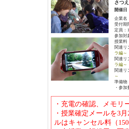
さつえ
開催日：
企業名
受付期間
定員：1
参加対
授業料
関連リ
ラ編～
関連リ
ラ編～
関連リ
～
準備物
・参加
・充電の確認、メモリ
・授業確定メールを3月
ルはキャンセル料（15