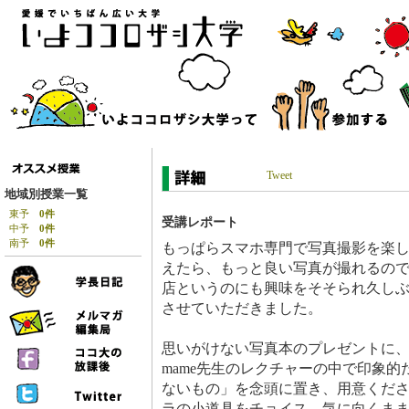
Tweet
地域別授業一覧
東予
0件
受講レポート
中予
0件
南予
0件
もっぱらスマホ専門で写真撮影を楽
えたら、もっと良い写真が撮れるの
店というのにも興味をそそられ久しぶ
させていただきました。
思いがけない写真本のプレゼントに
mame先生のレクチャーの中で印象
ないもの」を念頭に置き、用意くだ
ラの小道具をチョイス。気に向くま