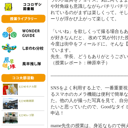
や対角線も意識しながらパチリパチ
れているのがまずは楽しくって。そ
ーリが浮かび上がって楽しくて。
「いいね」を欲しくって撮る場合も
が好きなんだと、 改めて気が付けた
今度は街中をフィールドに。そんな
ています。
先生、学長、どうもありがとうござ
（授業レポート：榊原幸子）
------------------------------------------------------
えひめモナカ部
SNSをよく利用する上で、一番重要
るスマホのカメラ機能は便利で簡単
た。他の人が撮った写真を見て、自
えひめ映画部
たいと思っていたので、Goodなタ
申込！
えひめレゴ部
mame先生の授業は、身近なもので