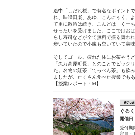
途中「しだれ桜」で有名なポイント
れ、味噌田楽、あゆ、こんにゃく、
て更に散策は続き、こんどは「くー
せったいを受けました。ここではお
らし寿司などが全て無料で振る舞われ
歩いていたので小腹も空いていて美
そしてゴール。疲れた体にお茶やう
「久万高原町長」とのことでビック
た。名物の紅茶「てっぺん茶」も飲
ましたが、たくさん食べた授業でも
【授業レポート：M】
ぐるく
開催日：
受付期間
定員：1