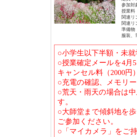
参加対
授業料
関連リ
関連リ
準備物
服装、
○小学生以下半額・未
○授業確定メールを4月
キャンセル料（2000
○充電の確認、メモリ
○荒天・雨天の場合は
す。
○大師堂まで傾斜地を
ご参加ください。
○「マイカメラ」をご