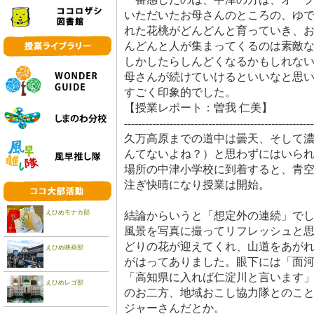
いただいたお母さんのところの、ゆ
れた花桃がどんどんと育っていき、
んどんと人が集まってくるのは素敵
しかしたらしんどくなるかもしれな
母さんが続けていけるといいなと思
すごく印象的でした。
【授業レポート：曽我 仁美】
------------------------------------------------------
久万高原までの道中は曇天、そして
んてないよね？）と思わずにはいられ
場所の中津小学校に到着すると、青
注ぎ快晴になり授業は開始。
えひめモナカ部
結論からいうと「想定外の連続」で
風景を写真に撮ってリフレッシュと思
どりの花が迎えてくれ、山道をあが
えひめ映画部
がはってありました。眼下には「面
「高知県に入れば仁淀川と言います
えひめレゴ部
のお二方、地域おこし協力隊とのこ
ジャーさんだとか。