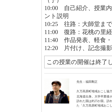
（予）
10:00 自己紹介、授
ント説明
10:25 往路：大師堂
11:00 復路：花桃の
11:40 作品発表、軽
12:20 片付け、記念撮
この授業の開催は終了
先生：福田剛正
久万高原町地域おこし協
北海道出身。大学卒業後ホ
訪れた国は約25か国。訪
た「久万高原町地域おこし