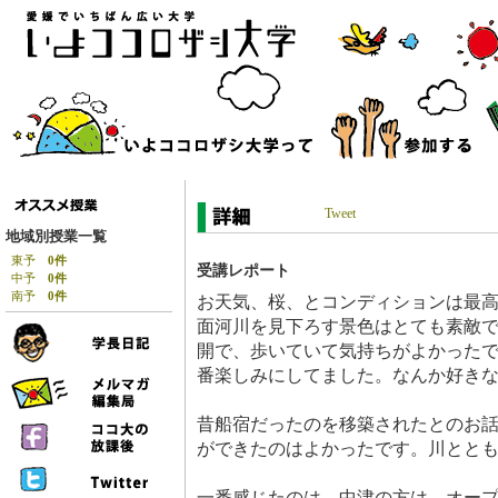
Tweet
地域別授業一覧
東予
0件
受講レポート
中予
0件
南予
0件
お天気、桜、とコンディションは最高
面河川を見下ろす景色はとても素敵
開で、歩いていて気持ちがよかった
番楽しみにしてました。なんか好き
昔船宿だったのを移築されたとのお
ができたのはよかったです。川とと
一番感じたのは、中津の方は、オー