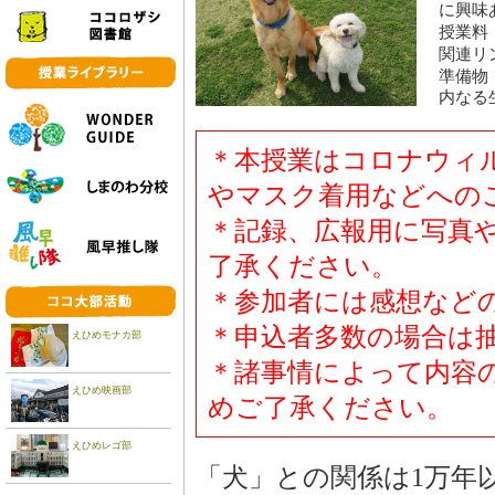
に興味
授業料
関連リ
準備物
内なる
＊本授業はコロナウィ
やマスク着用などへの
＊記録、広報用に写真
了承ください。
＊参加者には感想など
＊申込者多数の場合は
えひめモナカ部
＊諸事情によって内容
えひめ映画部
めご了承ください。
えひめレゴ部
「犬」との関係は1万年