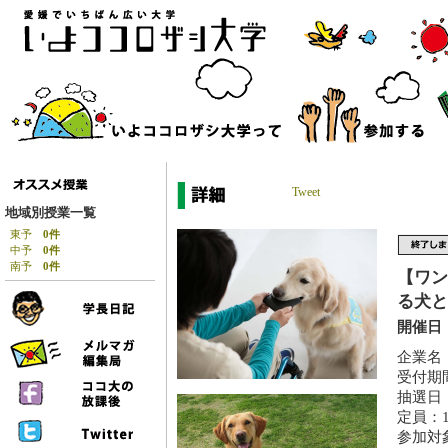
Tweet
地域別授業一覧
東予
0件
中予
0件
南予
0件
【ワン
る犬と
開催日：
企業名
受付期間
抽選日：
定員：1
参加対