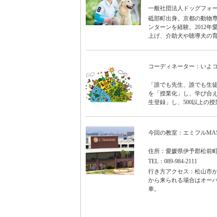
一般社団法人ドッグフォ
砥部町出身。京都の動物専
ンターンを経験。2012
上げ、介助犬や聴導犬の育
コーディネーター：いよ
「誰でも先生、誰でも生徒
を「授業化」し、学び合え
生登録」し、500以上の授
今回の教室：エミフルMAS
住所：愛媛県伊予郡松前町
TEL：089-984-2111
行き方アクセス：松山市か
から来られる場合はオーバ
車。