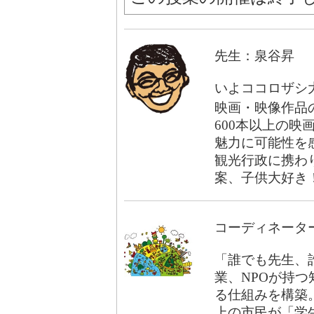
先生：泉谷昇
いよココロザシ
映画・映像作品
600本以上の
魅力に可能性を
観光行政に携わ
案、子供大好き
コーディネータ
「誰でも先生、
業、NPOが持
る仕組みを構築。
上の市民が「学生