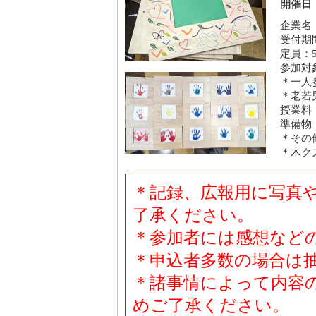
開催日：
企業名
受付期間
定員：
参加対
＊一人
＊老若
授業料
準備物
＊その
＊木ク
＊記録、広報用に写真
了承ください。
＊参加者には感想など
＊申込者多数の場合は
＊諸事情によって内容
めご了承ください。