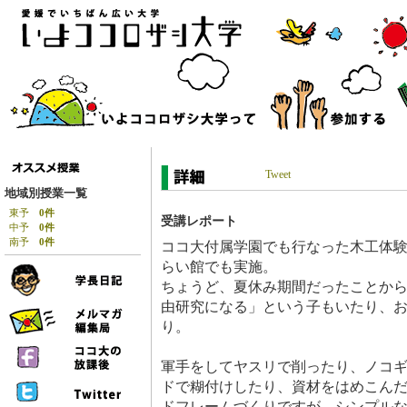
Tweet
地域別授業一覧
東予
0件
受講レポート
中予
0件
南予
0件
ココ大付属学園でも行なった木工体験
らい館でも実施。
ちょうど、夏休み期間だったことか
由研究になる」という子もいたり、
り。
軍手をしてヤスリで削ったり、ノコ
ドで糊付けしたり、資材をはめこん
ドフレームづくりですが、シンプルな