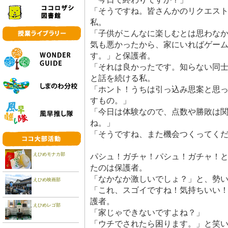
「そうですね。皆さんかのリクエス
私。
「子供がこんなに楽しむとは思わな
気も悪かったから、家にいればゲー
す。」と保護者。
「それは良かったです。知らない同
と話を続ける私。
「ホント！うちは引っ込み思案と思
すもの。」
「今日は体験なので、点数や勝敗は
ね。」
「そうですね、また機会つくってく
えひめモナカ部
パシュ！ガチャ！パシュ！ガチャ！
たのは保護者。
「なかなか激しいでしょ？」と、勢
えひめ映画部
「これ、スゴイですね！気持ちいい
護者。
えひめレゴ部
「家じゃできないですよね？」
「ウチでされたら困ります。」と笑