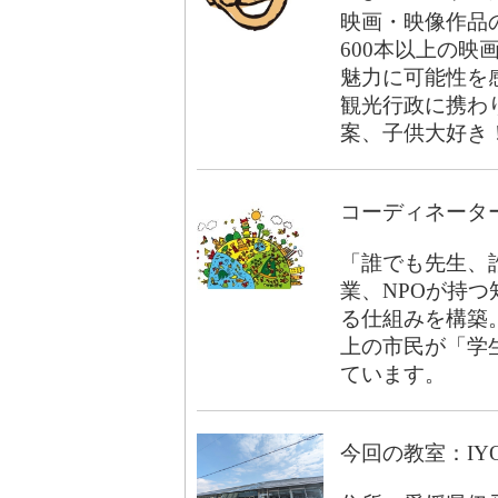
映画・映像作品
600本以上の
魅力に可能性を
観光行政に携わ
案、子供大好き
コーディネータ
「誰でも先生、
業、NPOが持
る仕組みを構築。
上の市民が「学生
ています。
今回の教室：IY