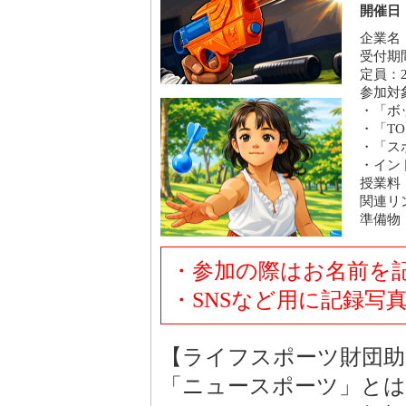
開催日：
企業名
受付期間
定員：2
参加対
・「ボ
・「T
・「ス
・イン
授業料
関連リ
準備物
・参加の際はお名前を
・SNSなど用に記録写
【ライフスポーツ財団助
「ニュースポーツ」とは