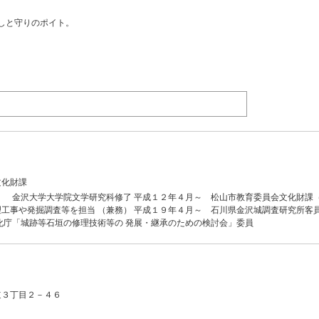
しと守りのポイト。
文化財課
月 金沢大学大学院文学研究科修了 平成１２年４月～ 松山市教育委員会文化財課
工事や発掘調査等を担当 （兼務） 平成１９年４月～ 石川県金沢城調査研究所客
化庁「城跡等石垣の修理技術等の 発展・継承のための検討会」委員
道３丁目２－４６