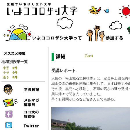
Tweet
地域別授業一覧
東予
0件
受講レポート
中予
0件
南予
0件
人気の「松山城石垣探検隊」は、定員を上回る約4
城山公園の東側休憩所に集合して、まずは軽く松
その後、黒門へと移動し、石垣の高さの謎や発掘
興味津々で聞き入っていました。
早くも質問が出るなど皆さんとても熱心。