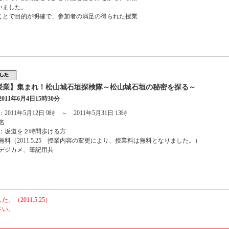
いました。
ことで目的が明確で、参加者の満足の得られた授業
授業】集まれ！松山城石垣探検隊～松山城石垣の秘密を探る～
011年6月4日15時30分
2011年5月12日 9時 ～ 2011年5月31日 13時
名
：坂道を２時間歩ける方
無料（2011.5.25 授業内容の変更により、授業料は無料となりました。）
デジカメ、筆記用具
2011.5.25）
さい。