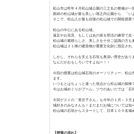
松山市は昨年４月松山城公園の三之丸の整備が一
新緑の松山城が最も美しい堀之内公園から、「い
そこで、松山人が最も自慢の松山城での開校授業
松山の中心にある松山城。
遠足やお花見、もしくはあの坂を部活の練習で走
松山城の素晴らしさ、美しさを十分ご認識の方も
松山城は２１棟の建造物が重要文化財に指定され
しかし、それらを支える石垣も奥深い歴史があり
なんだかおもしろいですよねー！！
今回の授業は松山城石垣のオーソリティー、松山
ます。
いつもとはちょっと違った視点から松山城の探検
今はお城めぐりがブーム。ツウのあいだでは「石
今回ゲストの「美甘子さん」も今年の１月～３月ま
城好きのみなさんも！まだまだお城については知
松山城の石垣からスタートして、日本１００名城
【授業の流れ】