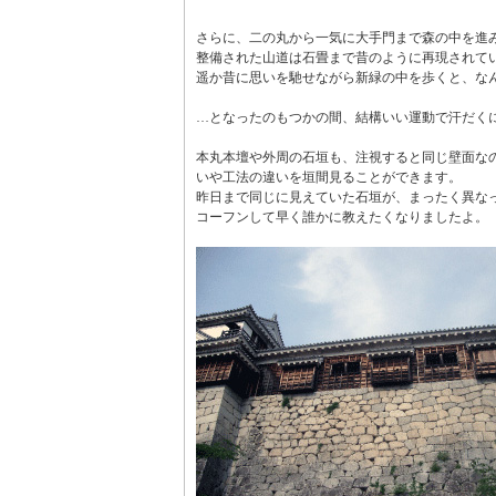
さらに、二の丸から一気に大手門まで森の中を進
整備された山道は石畳まで昔のように再現されて
遥か昔に思いを馳せながら新緑の中を歩くと、な
…となったのもつかの間、結構いい運動で汗だく
本丸本壇や外周の石垣も、注視すると同じ壁面な
いや工法の違いを垣間見ることができます。
昨日まで同じに見えていた石垣が、まったく異な
コーフンして早く誰かに教えたくなりましたよ。