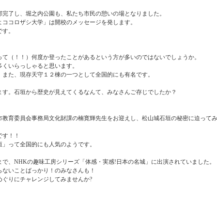
部完了し、堀之内公園も、私たち市民の憩いの場となりました。
よココロザシ大学」は開校のメッセージを発します。
です。
って（！！）何度か登ったことがあるという方が多いのではないでしょうか。
多くいらっしゃると思います。
、また、現存天守１２棟の一つとして全国的にも有名です。
ます。石垣から歴史が見えてくるなんて、みなさんご存じでしたか？
市教育委員会事務局文化財課の楠寛輝先生をお迎えし、松山城石垣の秘密に迫って
です！！
垣」って全国的にも人気のようです。
で、NHKの趣味工房シリーズ「体感・実感!日本の名城」に出演されていました。
らないことばっかり！のみなさんも！
めぐりにチャレンジしてみませんか?