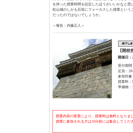
を持った授業時間を設定したほうがいいかなと思
松山城のしかも石垣にフォーカスした授業という
だったのではないでしょうか。
＜報告：内藤正人＞
【開校
開催日：2
受付期間：
定員：28
参加対象
授業料：
準備物：
授業内容の変更により、授業料は無料となりました。（
授業に参加される方は10分前には集合してくだ