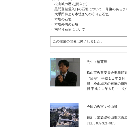
・ 松山城の歴史(簡単に)
・ 黒門登城道入口の石垣について 修復のあらま
・ 大手門跡より本壇までの守りと石垣
・ 本壇の石垣
・ 本壇外周の石垣
・ 南登り石垣について
この授業の開催は終了しました。
先生：楠寛輝
松山市教育委員会事務局
（経歴） 平成１１年３
員）松山城内の石垣の修理
員 平成２１年６月～ 文
今回の教室：松山城
住所：愛媛県松山市大街
TEL：089-921-4873