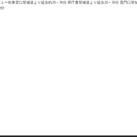
ー街東雲口登城道より徒歩約20～30分 県庁裏登城道より徒歩20～30分 黒門口登
0分