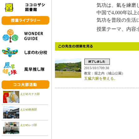
気功は、氣を練磨
中国で4,000年
気功を普段の生活
授業テーマ、内容:
2015/10/1709:30
教室：堀之内（城山公園）
五臓六腑を整える。
えひめモナカ部
えひめ映画部
えひめレゴ部