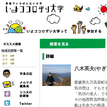
地域別授業一覧
東予
0件
中予
0件
南予
0件
八木英夫(やぎ
愛媛県久万高原町
気功歴は、そもそ
「気功の達人」で
その他西野流呼吸
氣は生命力の根源