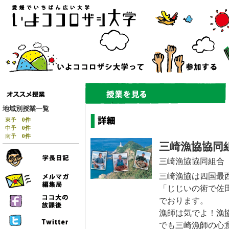
地域別授業一覧
東予
0件
中予
0件
南予
0件
三崎漁協協同
三崎漁協協同組合
三崎漁協は四国最
「じじいの術で佐
でおります。
漁師は気でよ！漁
でも三崎漁師の心