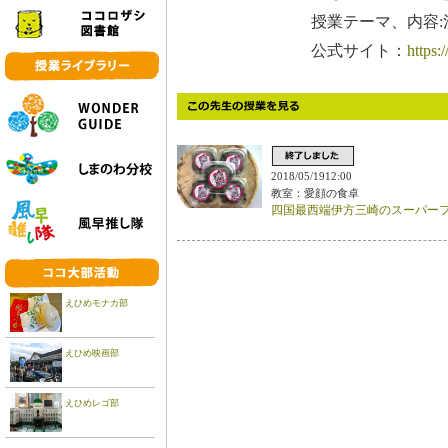
授業テーマ、内容
公式サイト：
https:
2018/05/1912:00
教室：愛顔の食卓
四国最西端伊方三崎のスーパー
えひめモナカ部
えひめ映画部
えひめレゴ部