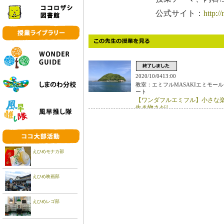
公式サイト：
http:/
2020/10/0413:00
教室：エミフルMASAKIエミモール
ート
【ワンダフルエミフル】小さな
生き物さがし
えひめモナカ部
えひめ映画部
えひめレゴ部