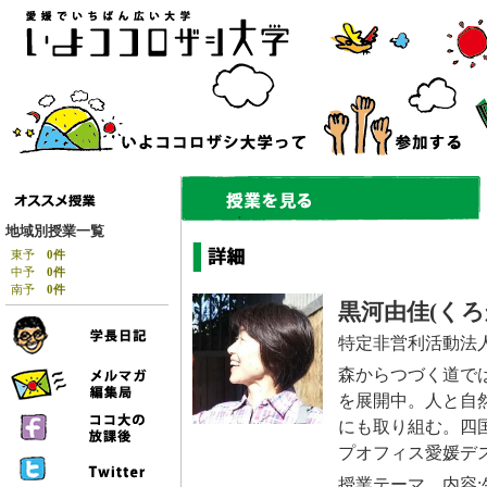
地域別授業一覧
東予
0件
中予
0件
南予
0件
黒河由佳(くろ
特定非営利活動法
森からつづく道で
を展開中。人と自
にも取り組む。四
プオフィス愛媛デ
授業テーマ、内容