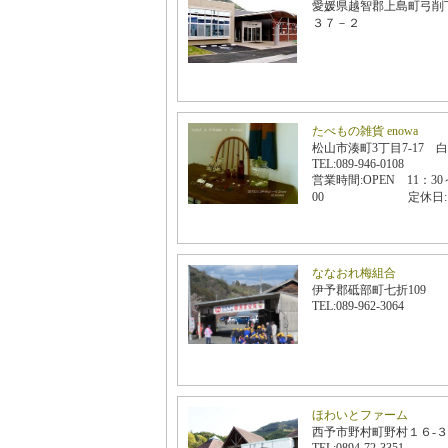
愛媛県越智郡上島町弓削
３７－２
たべもの雑貨 enowa
松山市湊町3丁目7-17 
TEL:089-946-0108
営業時間:OPEN 11：30
00 定休日:日
ななおれ梅組合
伊予郡砥部町七折109
TEL:089-962-3064
ほわいとファーム
西予市野村町野村１６-３