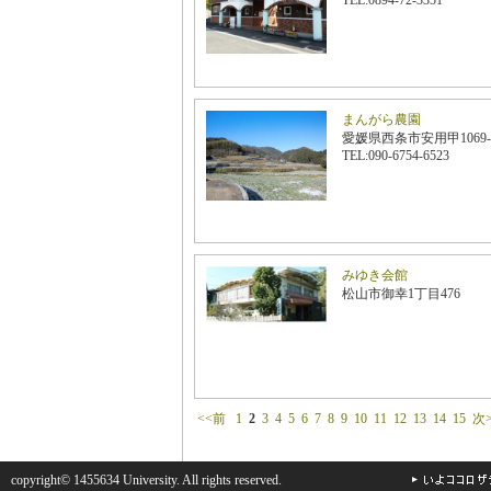
TEL:0894-72-3351
まんがら農園
愛媛県西条市安用甲1069-
TEL:090-6754-6523
みゆき会館
松山市御幸1丁目476
<<前
1
2
3
4
5
6
7
8
9
10
11
12
13
14
15
次
copyright© 1455634 University. All rights reserved.