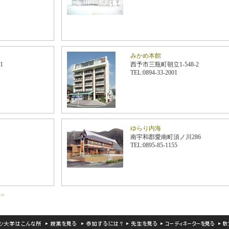
みかめ本館
1
西予市三瓶町朝立1-548-2
TEL:0894-33-2001
ゆらり内海
南宇和郡愛南町須ノ川286
TEL:0895-85-1155
>>