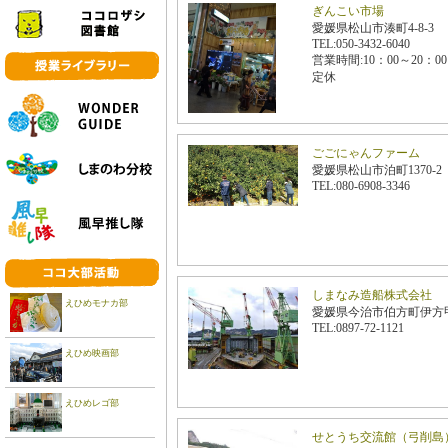
ぎんこい市場
愛媛県松山市湊町4-8-3
TEL:050-3432-6040
営業時間:10：00～20：0
定休
ごごにゃんファーム
愛媛県松山市泊町1370-2
TEL:080-6908-3346
しまなみ造船株式会社
えひめモナカ部
愛媛県今治市伯方町伊方甲
TEL:0897-72-1121
えひめ映画部
えひめレゴ部
せとうち交流館（弓削島