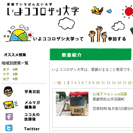
地域別授業一覧
いよココロザシ大学は、愛媛がまるごと教室です
東予
0件
中予
0件
南予
0件
<<前
1
2
3
4
5
6
7
8
9
10
11
12
13
14
15
次
お城下マルシェat花園
愛媛県松山市花園町
営業時間:毎月第3日曜日9:0