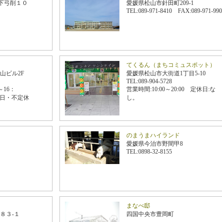
下弓削１０
愛媛県松山市針田町209-1
TEL:089-971-8410 FAX:089-971-990
てくるん（まちコミュスポット）
白山ビル2F
愛媛県松山市大街道1丁目5-10
TEL:089-904-5728
～16：
営業時間:10:00～20:00 定休日:な
・不定休
し。
のまうまハイランド
愛媛県今治市野間甲8
TEL:0898-32-8155
まなべ邸
８３-１
四国中央市豊岡町