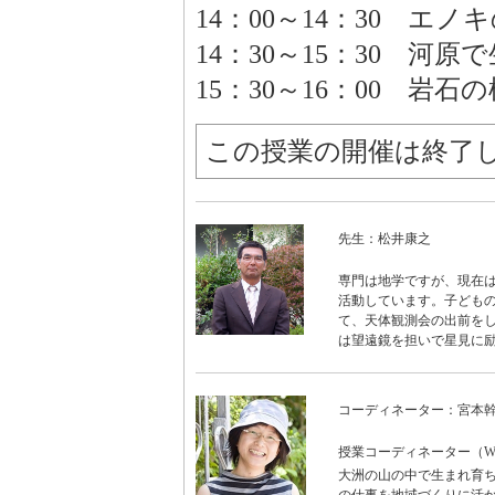
14：00～14：30 エ
14：30～15：30 河
15：30～16：00 岩
この授業の開催は終了
先生：松井康之
専門は地学ですが、現在
活動しています。子ども
て、天体観測会の出前を
は望遠鏡を担いで星見に
コーディネーター：宮本
授業コーディネーター（WON
大洲の山の中で生まれ育ち