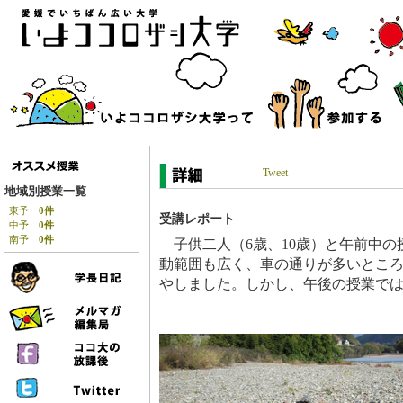
Tweet
地域別授業一覧
東予
0件
受講レポート
中予
0件
南予
0件
子供二人（6歳、10歳）と午前中の
動範囲も広く、車の通りが多いとこ
やしました。しかし、午後の授業で