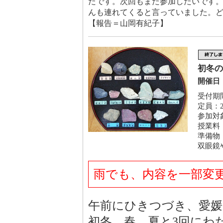
たです。次回もまた参加したいです
んも連れてくると言っていました。
【報告＝山岡有紀子】
初冬の肱
開催日：
受付期間
定員：2
参加対
授業料
準備物
双眼鏡
雨でも、内容を一部変
午前にひきつづき、愛媛
初冬、春、夏と3回にわ