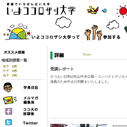
Tweet
地域別授業一覧
東予
0件
受講レポート
中予
0件
南予
0件
さつえい日和@松山中央公園～コンパクトデジカ
強風のため中止の判断をいたしました。