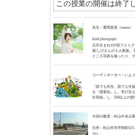
この授業の開催は終了
先生：重岡真美（mame）
lentil photograph
元旦生まれのO型フォトグ
様/しげさんの４人家族。
ところ写真を撮ったり、
コーディネーター：いよ
「誰でも先生、誰でも生徒
を「授業化」し、学び合え
生登録」し、500以上の授
今回の教室：松山中央公
住所：松山市市坪西町625-
TEL：