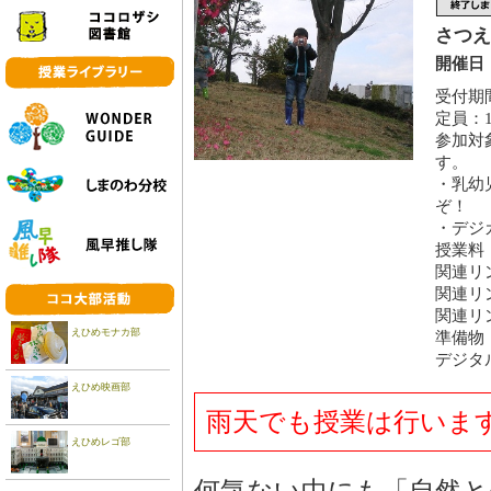
さつえ
開催日：
受付期間
定員：1
参加対
す。
・乳幼
ぞ！
・デジ
授業料
関連リ
関連リ
関連リ
えひめモナカ部
準備物
デジタ
えひめ映画部
雨天でも授業は行いま
えひめレゴ部