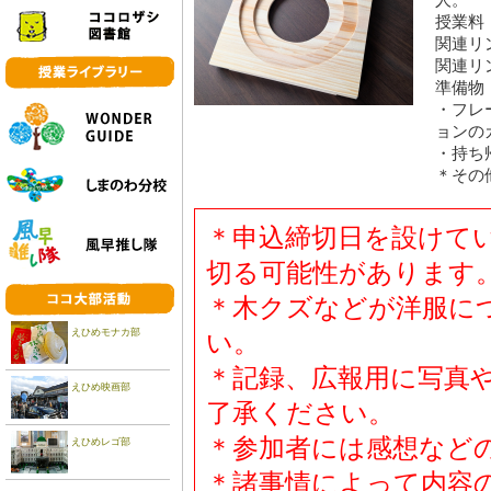
人。
授業料
関連リ
関連リ
準備物
・フレ
ョンの
・持ち
＊その
＊申込締切日を設けて
切る可能性があります
＊木クズなどが洋服に
えひめモナカ部
い。
＊記録、広報用に写真
えひめ映画部
了承ください。
＊参加者には感想など
えひめレゴ部
＊諸事情によって内容