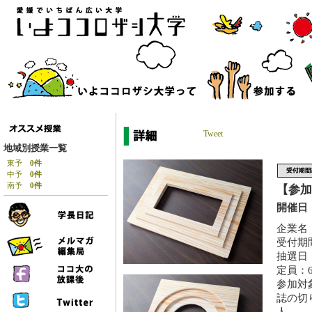
Tweet
地域別授業一覧
東予
0件
中予
0件
南予
0件
【参加
開催日：
企業名
受付期間
抽選日：
定員：
参加対
誌の切