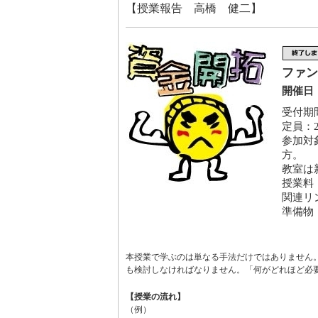
【授業報告 高橋 健二】
ファン
開催日：
受付期間
定員：2
参加対
方。
教室は
授業料
関連リ
準備物
本授業で学ぶのは単なる手法だけではありません
も検討しなければなりません。「何がどれほど必
【授業の流れ】
（例）