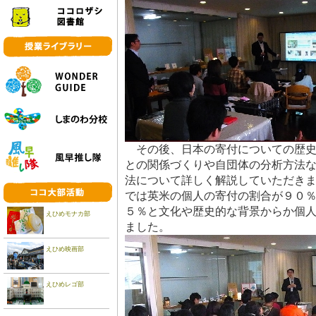
その後、日本の寄付についての歴史
との関係づくりや自団体の分析方法
法について詳しく解説していただき
では英米の個人の寄付の割合が９０
５％と文化や歴史的な背景からか個
えひめモナカ部
ました。
えひめ映画部
えひめレゴ部