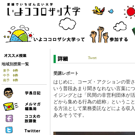
Tweet
地域別授業一覧
東予
0件
受講レポート
中予
0件
南予
0件
はじめに、コーズ・アクションの菅
いう普段あまり聞きなれない言葉に
イジングとは「民間の非営利団体が
どから集める行為の総称」というこ
る方法として業務委託などによる収
あるそうです。