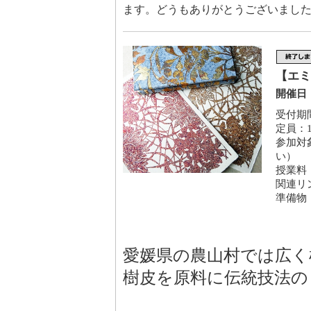
ます。どうもありがとうございまし
【エミ
開催日：
受付期間
定員：1
参加対
い）
授業料
関連リ
準備物
愛媛県の農山村では広く
樹皮を原料に伝統技法の