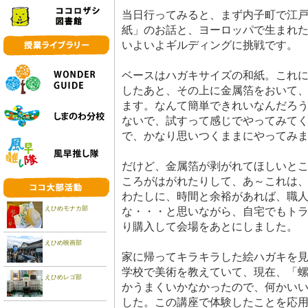
当日行ってみると、まず内子町で江
紙」のお話と、ヨーロッパで生まれ
いよいよギルディングに挑戦です。
ベースはハガキサイズの和紙。これ
したあと、その上に金属箔をおいて
ます。なんて簡単できれいなんだろ
ないで、試すって感じでやってみて
で、かなり思いつくままにやってみ
だけど、金属箔が剥がれてほしいと
ころがはがれたりして、あ～これは
わたしに、時間と余裕があれば、職
えひめモナカ部
な・・・と思いながら、自宅でもト
り購入して会場をあとにしました。
えひめ映画部
家に帰ってキラキラした絵ハガキを
学校で美術を教えていて、現在、「
えひめレゴ部
かうまくいかなかったので、何かい
した。この講座で体験したことを応