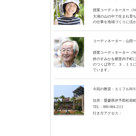
授業コーディネーター（WON
大洲の山の中で生まれ育ち
の仕事を地域づくりに活
コーディネーター：山田
授業コーディネーター（WO
終のすみかを郷里内子町に
のつくば市で、３．１１に
ています。
今回の教室：エミフルMA
住所：愛媛県伊予郡松前町
TEL：089-984-2111
行き方アクセス：