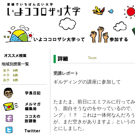
Tweet
地域別授業一覧
東予
0件
受講レポート
中予
0件
南予
0件
ギルディングの講座に参加して
たまたま、前日にエミフルに行って
う、面白そうなのをやっているので
ング」！？ これは一体何なんだろ
が、まだ空きがありますよ」という
とにしました。