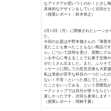
なアイデアが思いつくのか！と少し
具体的なデザインをしていく次回が
（授業レポート：鈴木裕之）
2月13日（月）に開催されたシーン
た。
今回のお題は中野本舗さんの『薄墨
見たことも食べたこともない商品で
ら』について説明を受け、実際にグ
ンを中心に考えることでお菓子交換
がたくさん出ました。また、ふりそ
ッケージに関しての意見交換も大変
私は美術が苦手な科目の一つだった
ない！不安！といった感じでしたが
たことをいってみる、という雰囲気
ークショップでは自分が使うならと
楽しかったです。次回も参加します
（授業レポート：岡林千夏）