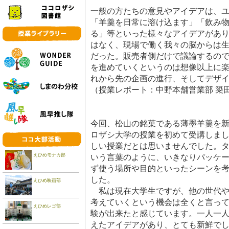
一般の方たちの意見やアイデアは、
「羊羹を日常に溶け込ます」「飲み
る」等といった様々なアイデアがあ
はなく、現場で働く我々の脳からは
だった。販売者側だけで議論するの
を進めていくというのは想像以上に
れから先の企画の進行、そしてデザ
（授業レポート：中野本舗営業部 簗
今回、松山の銘菓である薄墨羊羹を
ロザシ大学の授業を初めて受講しま
しい授業だとは思いませんでした。
えひめモナカ部
いう言葉のように、いきなりパッケ
ず使う場所や目的といったシーンを
した。
えひめ映画部
私は現在大学生ですが、他の世代や
考えていくという機会は全くと言っ
えひめレゴ部
験が出来たと感じています。一人一
えたアイデアがあり、とても新鮮で