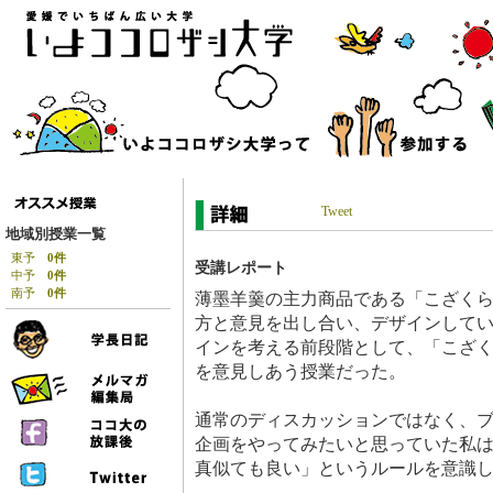
Tweet
地域別授業一覧
東予
0件
受講レポート
中予
0件
南予
0件
薄墨羊羹の主力商品である「こざく
方と意見を出し合い、デザインして
インを考える前段階として、「こざ
を意見しあう授業だった。
通常のディスカッションではなく、
企画をやってみたいと思っていた私
真似ても良い」というルールを意識