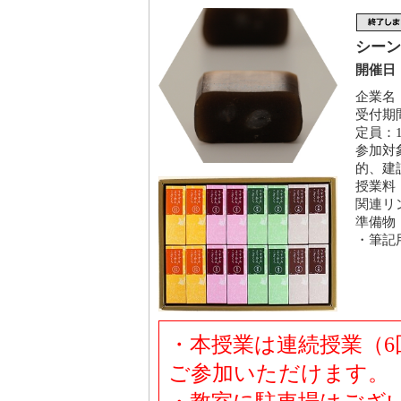
シーン
開催日：
企業名
受付期間
定員：1
参加対
的、建
授業料
関連リ
準備物
・筆記
・本授業は連続授業（6
ご参加いただけます。