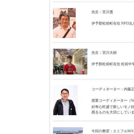
先生：宮川透
伊予郡松前町在住 NPO
先生：宮川大樹
伊予郡松前町在住 松前中
コーディネーター：内藤
授業コーディネーター（WO
好奇心旺盛で新しいモノ好
残るものを大切にしていま
今回の教室：エミフルMAS