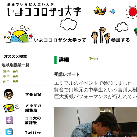
Tweet
地域別授業一覧
東予
0件
受講レポート
中予
0件
南予
0件
エミフルのイベントで参加しました
舞台では地元の中学生という宮川大
巨大折紙パフォーマンスが行われて