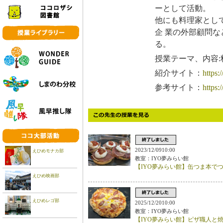
ーとして活動。
他にも料理家とし
企 業の外部顧問
る。
授業テーマ、内容:
紹介サイト：
https
参考サイト：
https:
2023/12/0910:00
えひめモナカ部
教室：IYO夢みらい館
【IYO夢みらい館】缶つま本で
えひめ映画部
えひめレゴ部
2025/12/2010:00
教室：IYO夢みらい館
【IYO夢みらい館】ピザ職人と