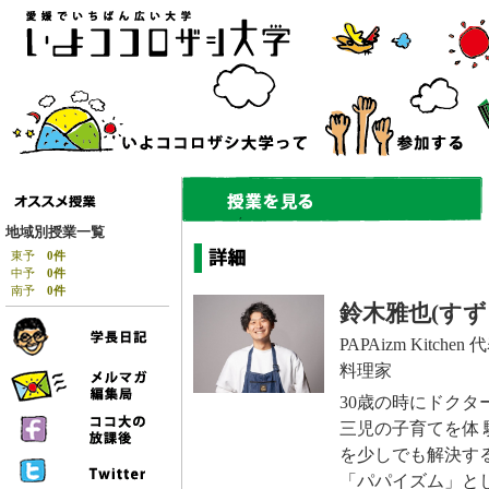
地域別授業一覧
東予
0件
中予
0件
南予
0件
鈴木雅也(すず
PAPAizm Kitchen 
料理家
30歳の時にドクタ
三児の子育てを体
を少しでも解決す
「パパイズム」とし