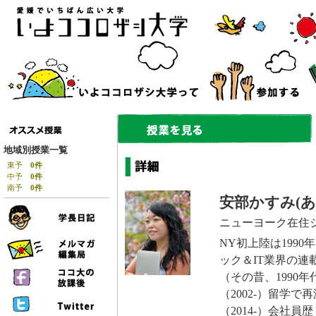
地域別授業一覧
東予
0件
中予
0件
南予
0件
安部かすみ(あ
ニューヨーク在住
NY初上陸は199
ック＆IT業界の
（その昔、1990
（2002-）留学
（2014-）会社員