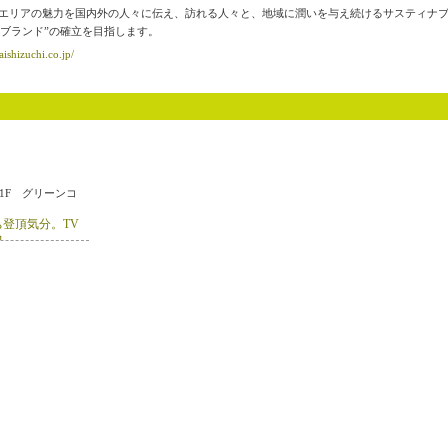
ちエリアの魅力を国内外の人々に伝え、訪れる人々と、地域に潤いを与え続けるサスティナ
ちブランド”の確立を目指します。
aishizuchi.co.jp/
1F グリーンコ
登頂気分。TV
力