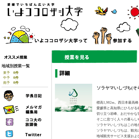
地域別授業一覧
東予
0件
中予
0件
南予
0件
ソラヤマいしづち(そ
標高1,982m。西日本最
愛媛県と高知県にひろがる
切り立つ岩峰、おだやかな
そこに息づく人々の暮らし
ソラヤマいしづちはこの地
ソラヤマいしづちは、観光
地域観光サービス支援およ