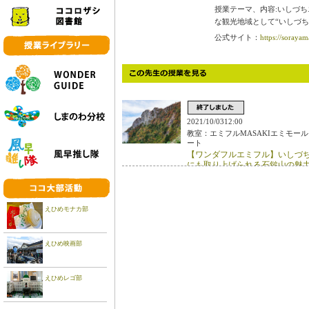
授業テーマ、内容:いしづ
な観光地域として“いしづ
公式サイト：
https://sorayam
2021/10/0312:00
教室：エミフルMASAKIエミモール
ート
【ワンダフルエミフル】いしづち
にも取り上げられる石鎚山の魅
えひめモナカ部
えひめ映画部
えひめレゴ部