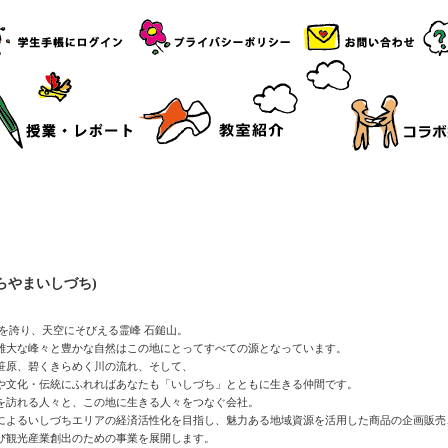
らやまいしづち)
高峰を誇り、天空にそびえる霊峰 石鎚山。
雄大な峰々と豊かな自然はこの地にとってすべての源となっています。
笹原、碧くきらめく川の流れ、そして、
や文化・伝統にふれればあなたも「いしづち」とともに生きる仲間です。
を訪れる人々と、この地に生きる人々をつなぐ会社。
によるいしづちエリアの経済活性化を目指し、魅力ある地域資源を活用した商品の企画販売
び観光産業創出のための事業を展開します。