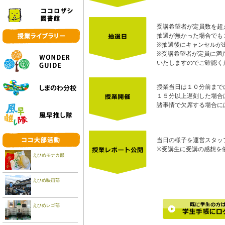
受講希望者が定員数を超
抽選が無かった場合でも
※抽選後にキャンセルが
※受講希望者が定員に満
いたしますのでご確認く
授業当日は１０分前まで
１５分以上遅刻した場合
諸事情で欠席する場合には、ご
当日の様子を運営スタッ
※受講生に受講の感想を
えひめモナカ部
えひめ映画部
えひめレゴ部