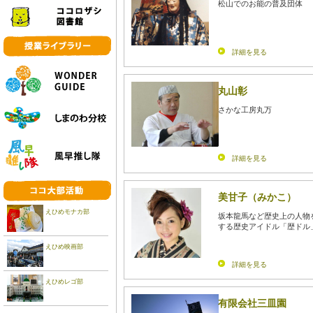
松山でのお能の普及団体
詳細を見る
丸山彰
さかな工房丸万
詳細を見る
美甘子（みかこ）
えひめモナカ部
坂本龍馬など歴史上の人物
する歴史アイドル「歴ドル
えひめ映画部
詳細を見る
えひめレゴ部
有限会社三皿園