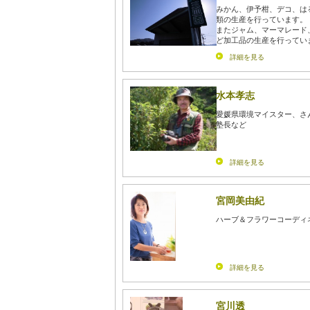
みかん、伊予柑、デコ、は
類の生産を行っています。
またジャム、マーマレード
ど加工品の生産を行ってい
詳細を見る
水本孝志
愛媛県環境マイスター、さ
塾長など
詳細を見る
宮岡美由紀
ハーブ＆フラワーコーディ
詳細を見る
宮川透