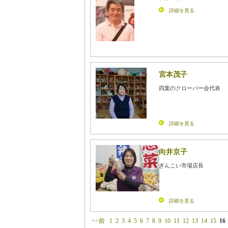
詳細を見る
宮本茂子
四葉のクローバー会代表
詳細を見る
向井京子
ぎんこい市場店長
詳細を見る
<<前
1
2
3
4
5
6
7
8
9
10
11
12
13
14
15
16