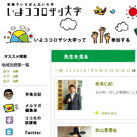
地域別授業一覧
<<前
1
2
3
4
5
6
7
8
9
10
11
12
13
14
15
16
東予
0件
中予
0件
南予
0件
松本仁紀
えひめ・せいよ地域おこし
詳細を見る
松山景雲会